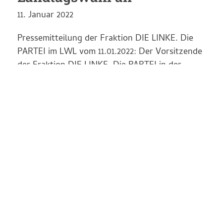
11. Januar 2022
Pressemitteilung der Fraktion DIE LINKE. Die
PARTEI im LWL vom 11.01.2022: Der Vorsitzende
der Fraktion DIE LINKE. Die PARTEI in der
Landschaftsversammlung Westfalen-Lippe tritt
im Wahlkreis 69 bei den Landtagswahlen für
DIE LINKE als Direktkandidat an. Er wurde auf
der Versammlung der LINKEN am 9.1. mit 85%
der Stimmen…
Weiter Lesen >>