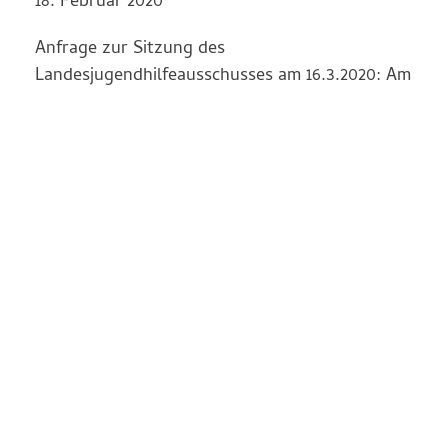
18. Februar 2020
Anfrage zur Sitzung des
Landesjugendhilfeausschusses am 16.3.2020: Am
5.2.2020 hat im Landtag NRW eine Sitzung des
Ausschusses für Arbeit, Gesundheit und
Soziales stattgefunden. Ein
Tagesordnungspunkt dieser Sitzung war:
„Erforschung des Medikamenteneinsatzes in
Kinderheimen, Einrichtungen der Öffentlichen
Erziehung und heilpädagogischen und
psychiatrischen Anstalten“. Zu diesem
Tagesordnungspunkt wurde die Verwaltung
des…
Weiter Lesen >>