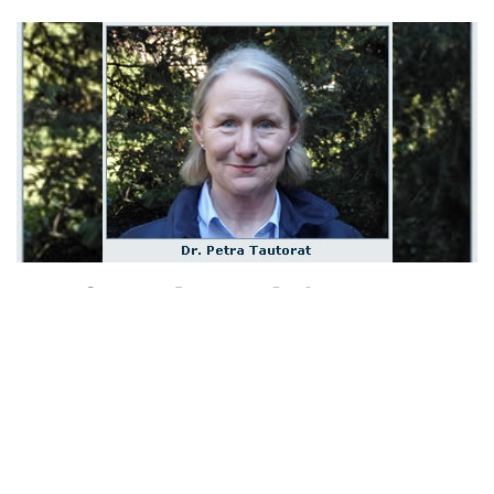
Anfrage der Fraktion DIE
LINKE. zur Schließung des
Lehrschwimmbeckens der
von-Vincke-Schule in Soest
21. März 2017
Sehr geehrter Herr Löb, die Fraktion DIE LINKE