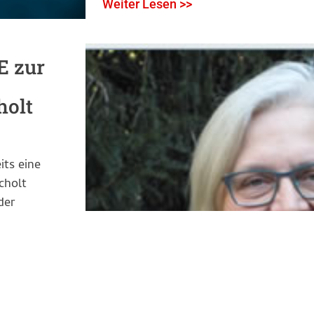
Weiter Lesen >>
E zur
holt
its eine
cholt
der
em Stichwort
esourced ist.