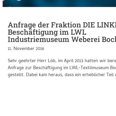
Anfrage der Fraktion DIE LINK
Beschäftigung im LWL
Industriemuseum Weberei Boc
11. November 2016
Sehr geehrter Herr Löb, im April 2013 hatten wir bere
Anfrage zur Beschäftigung im LWL-Textilmuseum Bo
gestellt. Dabei kam heraus, dass ein erheblicher Teil 
Beschäftigung insbesondere in der Weberei unter d
„Aufsicht“ an eine Dortmunder Sicherheitsfirma outg
Die Beschäftigten dieser Firma sind in der Regel…