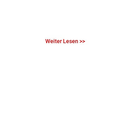
Weiter Lesen >>
Nach Oben
mpressum
Intern