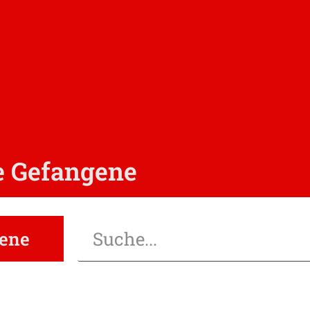
e Gefangene
gene