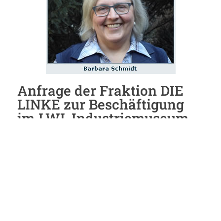
Anfrage der Fraktion DIE
LINKE zur Beschäftigung
im LWL Industriemuseum
Weberei Bocholt
11. November 2016
Sehr geehrter Herr Löb, im April 2013 hatten
wir bereits eine Anfrage zur Beschäftigung im
LWL-Textilmuseum Bocholt gestellt. Dabei kam
heraus, dass ein erheblicher Teil der