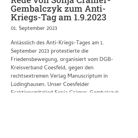
Gembalczyk zum Anti-
Kriegs-Tag am 1.9.2023
01. September 2023
Anlässlich des Anti-Kriegs-Tages am 1.
September 2023 protestierte die
Friedensbewegung, organisiert vom DGB-
Kreisverband Coesfeld, gegen den
rechtsextremen Verlag Manuscriptum in
Lüdinghausen. Unser Coesfelder
Fraktionsmitglied Sonja Crämer-Gembalczyk
hat dort folgende Rede gehalten: Heute ist der
Weltfriedenstag!!! – eine Mahnung und
Verpflichtung an uns alle! Gerade jetzt und in
dieser Zeit…