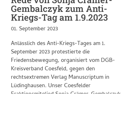
Gembalczyk zum Anti-
Kriegs-Tag am 1.9.2023
01. September 2023
Anlässlich des Anti-Kriegs-Tages am 1.
September 2023 protestierte die
Friedensbewegung, organisiert vom DGB-
Kreisverband Coesfeld, gegen den
rechtsextremen Verlag Manuscriptum in
Lüdinghausen. Unser Coesfelder
Fraktionsmitglied Sonja Crämer-Gembalczyk
hat dort folgende Rede gehalten: Heute ist der
Weltfriedenstag!!! – eine Mahnung und
Verpflichtung an uns alle! Gerade jetzt und in
dieser Zeit…