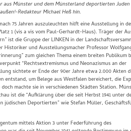
er aus Münster und dem Münsterland deportierten Juden
raußen!-Redakteur Michael Heß hin.
nach 75 Jahren auszuleuchten hilft eine Ausstellung in de
atz 1 (vis a vis vom Paul-Gerhardt-Haus). Träger der Au
arn” ist die Gruppe der LINKEN in der Landschaftsversa
er Historiker und Ausstellungsmacher Professor Wolfgan
Erinnerung” zum gleichen Thema einem breiten Publikum 
chwerpunkt “Rechtsextremismus und Neonazismus an der
llung sichtete er Ende der 90er Jahre etwa 2.000 Akten d
n entstand, um Belege aus Westfalen bereichert, die Expo
e doch machte sie in verschiedenen Städten Station. Mün
chau ist die “Aufklärung über die seit Herbst 1941 unter 
 jüdischen Deportierten” wie Stefan Müller, Geschäftsf
igentum mittels Aktion 3 unter Federführung des