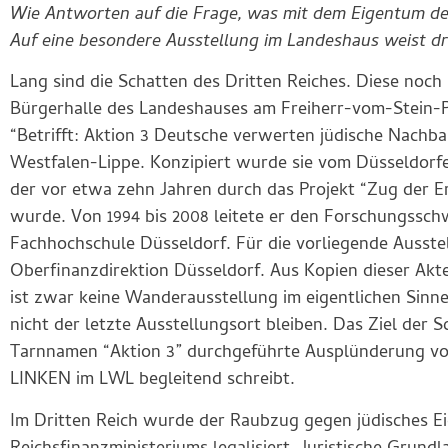
Wie Antworten auf die Frage, was mit dem Eigentum d
Auf eine besondere Ausstellung im Landeshaus weist d
Lang sind die Schatten des Dritten Reiches. Diese noch 
Bürgerhalle des Landeshauses am Freiherr-vom-Stein-Pl
“Betrifft: Aktion 3 Deutsche verwerten jüdische Nachb
Westfalen-Lippe. Konzipiert wurde sie vom Düsseldorf
der vor etwa zehn Jahren durch das Projekt “Zug der 
wurde. Von 1994 bis 2008 leitete er den Forschungss
Fachhochschule Düsseldorf. Für die vorliegende Ausste
Oberfinanzdirektion Düsseldorf. Aus Kopien dieser Akte
ist zwar keine Wanderausstellung im eigentlichen Sinn
nicht der letzte Ausstellungsort bleiben. Das Ziel der S
Tarnnamen “Aktion 3” durchgeführte Ausplünderung von
LINKEN im LWL begleitend schreibt.
Im Dritten Reich wurde der Raubzug gegen jüdisches E