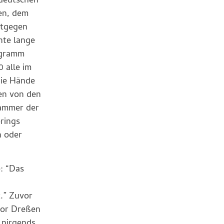
 deutschen
en, dem
ntgegen
nte lange
ogramm
 alle im
die Hände
ten von den
kammer der
rings
n oder
: “Das
.” Zuvor
sor Dreßen
 nirgends