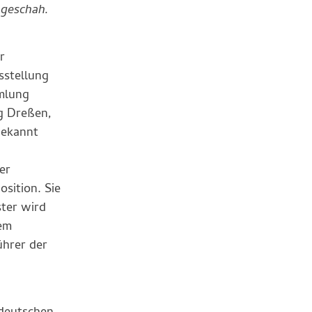
 geschah.
r
sstellung
mmlung
g Dreßen,
bekannt
er
sition. Sie
ster wird
dem
ührer der