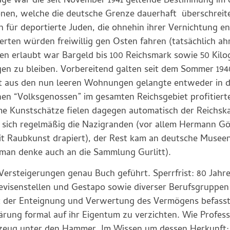
dlage war die seit November 1941 geltende Bestimmung im
onen, welche die deutsche Grenze dauerhaft überschreit
ch für deportierte Juden, die ohnehin ihrer Vernichtung e
tierten würden freiwillig gen Osten fahren (tatsächlich ah
en erlaubt war Bargeld bis 100 Reichsmark sowie 50 Kil
n zu bleiben. Vorbereitend galten seit dem Sommer 1940
at aus den nun leeren Wohnungen gelangte entweder in 
onen “Volksgenossen” im gesamten Reichsgebiet profitier
me Kunstschätze fielen dagegen automatisch der Reichs
 sich regelmäßig die Nazigranden (vor allem Hermann Gö
mit Raubkunst drapiert), der Rest kam an deutsche Musee
(man denke auch an die Sammlung Gurlitt).
Versteigerungen genau Buch geführt. Sperrfrist: 80 Jahre
visenstellen und Gestapo sowie diverser Berufsgruppen
mit der Enteignung und Verwertung des Vermögens befasst
ärung formal auf ihr Eigentum zu verzichten. Wie Profes
zeug unter den Hammer. Im Wissen um dessen Herkunft;