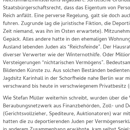
Reichsfinanzministeriums legalisiert. Juristische Grun
Staatsbürgerschaftsrecht, dass das Eigentum von Pers
Reich anfällt. Eine perverse Regelung, galt sie doch au
fuhren. Zugrunde lag die juristische Fiktion, die Depor
Zeit niemand, was ihn im Osten erwartete). Mitzunehm
Gepäck. Alles andere hatte in den ehemaligen Wohnunge
Ausland lebenden Juden als “Reichsfeinde”. Der Hausr
diverser Verwerter wie der Winternothilfe. Oder Milli
Versteigerungen “nichtarischen Vermögens”. Bedeutsa
Bildenden Künste zu. Aus solchen Beständen bedienten
Jagdsitz Karinhall in der Schorfheide nahe Berlin war 
verschwand bis heute in verschwiegenem Privatbesitz 
Wie Stefan Müller weiterhin schreibt, wurden über die 
Beraubungsnetzwerk aus Finanzbehörden, Zoll- und De
(Gerichtsvollzieher, Spediteure, Auktionatoren) war 
hatten die zu deportierenden Juden per Vermögenserkl
in anderem Zusammenhang erwähnte, kam selbst Spiel