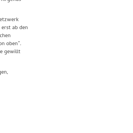
netzwerk
 erst ab den
schen
on oben”.
e gewillt
gen,