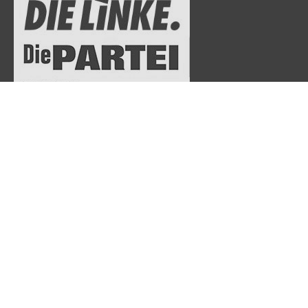
Fraktion DIE LINKE. Die PARTEI im Landschaftsverband
Westfalen-Lippe (LWL)
Freiherr-vom-Stein-Platz 1
48133 Münster
Telefon: 0251-591-5303
Telefax: 0251-591-5314
dielinke@lwl.org