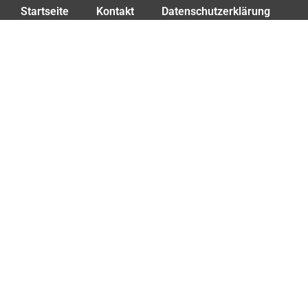
Startseite
Kontakt
Datenschutzerklärung
Impressum
Intern
Fraktion DIE LINKE. Die PARTEI im Landschaftsverband
Westfalen-Lippe (LWL)
Freiherr-vom-Stein-Platz 1
48133 Münster