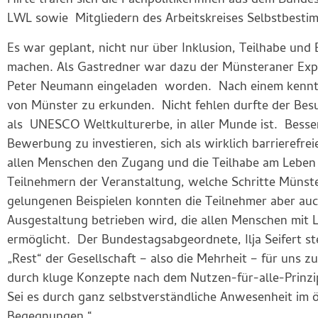
Hirte trafen sich die FachpolitikerInnen aus dem Bund
LWL sowie Mitgliedern des Arbeitskreises Selbstbesti
Es war geplant, nicht nur über Inklusion, Teilhabe und 
machen. Als Gastredner war dazu der Münsteraner Exp
Peter Neumann eingeladen worden. Nach einem kenntni
von Münster zu erkunden. Nicht fehlen durfte der Bes
als UNESCO Weltkulturerbe, in aller Munde ist. Besse
Bewerbung zu investieren, sich als wirklich barrieref
allen Menschen den Zugang und die Teilhabe am Leben 
Teilnehmern der Veranstaltung, welche Schritte Müns
gelungenen Beispielen konnten die Teilnehmer aber au
Ausgestaltung betrieben wird, die allen Menschen mit
ermöglicht. Der Bundestagsabgeordnete, Ilja Seifert st
„Rest“ der Gesellschaft – also die Mehrheit – für uns
durch kluge Konzepte nach dem Nutzen-für-alle-Prinzip
Sei es durch ganz selbstverständliche Anwesenheit im ö
Begegnungen.“