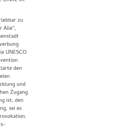
IE LINKE im
rlebbar zu
 Alle“,
nenstadt
ewerbung
 die UNESCO
nvention
lärte den
elen
icklung und
ichen Zugang
g ist, den
g, sei es
rovokation.
ts-