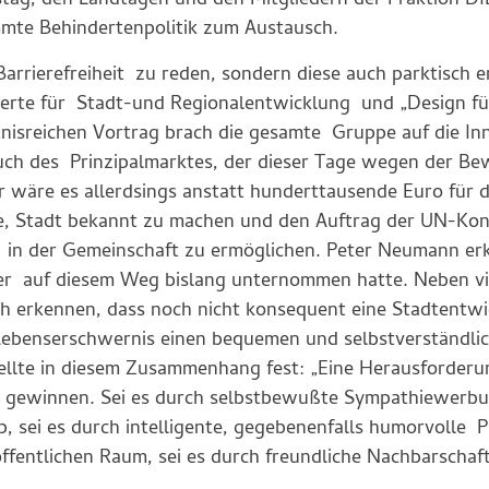
estag, den Landtagen und den Mitgliedern der Fraktion D
mmte Behindertenpolitik zum Austausch.
Barrierefreiheit zu reden, sondern diese auch parktisch e
erte für
Stadt-und Regionalentwicklung und „Design für
sreichen Vortrag brach die gesamte Gruppe auf die In
uch des Prinzipalmarktes, der dieser Tage wegen der B
r wäre es allerdsings anstatt hunderttausende Euro für
reie, Stadt bekannt zu machen und den Auftrag der UN-Ko
in der Gemeinschaft zu ermöglichen. Peter Neumann erk
ter auf diesem Weg bislang unternommen hatte. Neben vi
ch erkennen, dass noch nicht konsequent eine Stadtentw
 Lebenserschwernis einen bequemen und selbstverständl
ellte in diesem Zusammenhang fest: „Eine Herausforderun
 zu gewinnen. Sei es durch selbstbewußte Sympathiewerbun
, sei es durch intelligente, gegebenenfalls humorvolle P
ffentlichen Raum, sei es durch freundliche Nachbarschaf