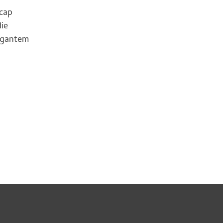
cap
ie
legantem