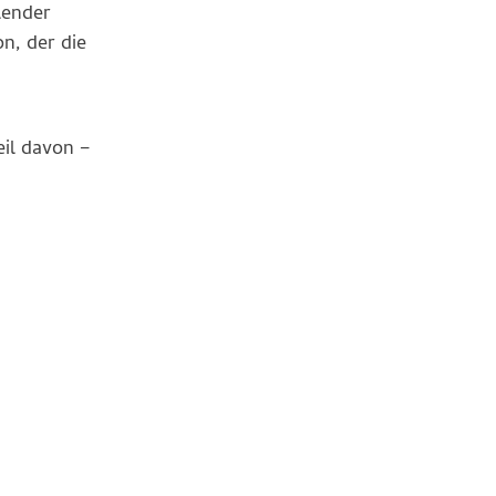
lender
n, der die
eil davon –