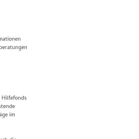
rmationen
lberatungen
 Hilfefonds
stende
äge im