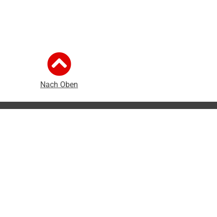
Nach Oben
mpressum
Intern
Folge uns:
auf Instagram