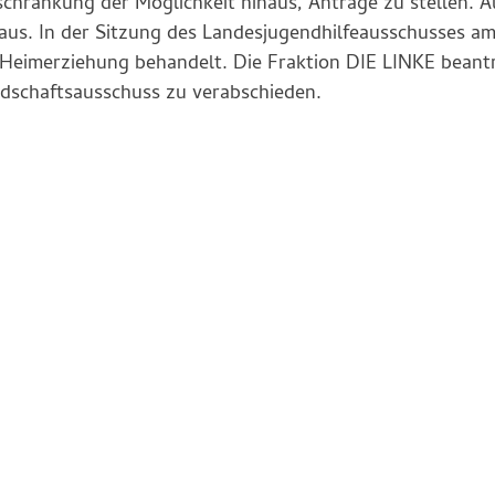
schränkung der Möglichkeit hinaus, Anträge zu stellen. A
aus. In der Sitzung des Landesjugendhilfeausschusses am
Heimerziehung behandelt. Die Fraktion DIE LINKE beant
ndschaftsausschuss zu verabschieden.