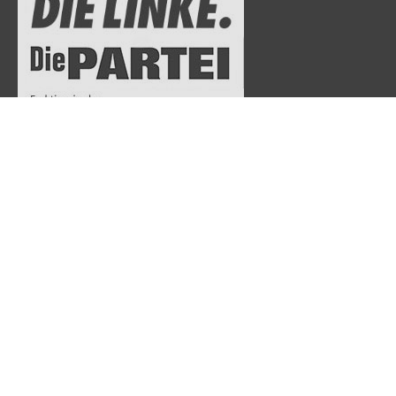
Fraktion DIE LINKE. Die PARTEI im Landschaftsverband
Westfalen-Lippe (LWL)
Freiherr-vom-Stein-Platz 1
48133 Münster
Telefon: 0251-591-5303
Telefax: 0251-591-5314
dielinke@lwl.org
Folge uns: